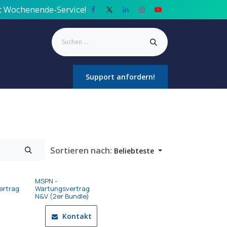
it Wochenende-Service!
Impressum
Datenschutz
Support anfordern!
Tools
Sortieren nach:
Beliebteste
MSPN -
ertrag
Wartungsvertrag
N&V (2er Bundle)
Kontakt