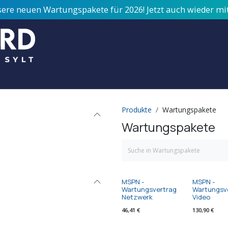
sere neuen Wartungspakete für 2026! Jetzt auch wieder m
Über uns
Jobs
Support
Kontakt / Termin
Service
Produkte
Wartungspakete
Wartungspakete
MSPN -
MSPN -
Wartungsvertrag
Wartungsv
Netzwerk
Video
46,41
€
130,90
€