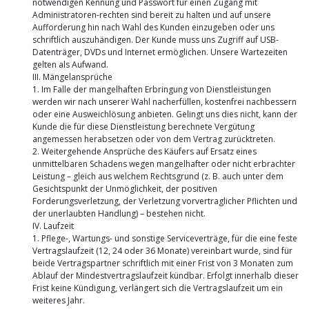
notwendigen Kennung und Passwort für einen Zugang mit
Administratoren-rechten sind bereit zu halten und auf unsere
Aufforderung hin nach Wahl des Kunden einzugeben oder uns
schriftlich auszuhändigen. Der Kunde muss uns Zugriff auf USB-
Datenträger, DVDs und Internet ermöglichen. Unsere Wartezeiten
gelten als Aufwand.
III. Mängelansprüche
1. Im Falle der mangelhaften Erbringung von Dienstleistungen
werden wir nach unserer Wahl nacherfüllen, kostenfrei nachbessern
oder eine Ausweichlösung anbieten. Gelingt uns dies nicht, kann der
Kunde die für diese Dienstleistung berechnete Vergütung
angemessen herabsetzen oder von dem Vertrag zurücktreten.
2. Weitergehende Ansprüche des Käufers auf Ersatz eines
unmittelbaren Schadens wegen mangelhafter oder nicht erbrachter
Leistung – gleich aus welchem Rechtsgrund (z. B. auch unter dem
Gesichtspunkt der Unmöglichkeit, der positiven
Forderungsverletzung, der Verletzung vorvertraglicher Pflichten und
der unerlaubten Handlung) – bestehen nicht.
IV. Laufzeit
1. Pflege-, Wartungs- und sonstige Serviceverträge, für die eine feste
Vertragslaufzeit (12, 24 oder 36 Monate) vereinbart wurde, sind für
beide Vertragspartner schriftlich mit einer Frist von 3 Monaten zum
Ablauf der Mindestvertragslaufzeit kündbar. Erfolgt innerhalb dieser
Frist keine Kündigung, verlängert sich die Vertragslaufzeit um ein
weiteres Jahr.