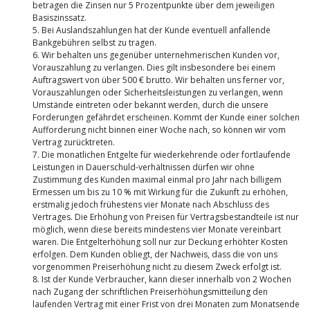
betragen die Zinsen nur 5 Prozentpunkte über dem jeweiligen
Basiszinssatz.
5. Bei Auslandszahlungen hat der Kunde eventuell anfallende
Bankgebühren selbst zu tragen.
6. Wir behalten uns gegenüber unternehmerischen Kunden vor,
Vorauszahlung zu verlangen. Dies gilt insbesondere bei einem
Auftragswert von über 500 € brutto. Wir behalten uns ferner vor,
Vorauszahlungen oder Sicherheitsleistungen zu verlangen, wenn
Umstände eintreten oder bekannt werden, durch die unsere
Forderungen gefährdet erscheinen. Kommt der Kunde einer solchen
Aufforderung nicht binnen einer Woche nach, so können wir vom
Vertrag zurücktreten.
7. Die monatlichen Entgelte für wiederkehrende oder fortlaufende
Leistungen in Dauerschuld-verhältnissen dürfen wir ohne
Zustimmung des Kunden maximal einmal pro Jahr nach billigem
Ermessen um bis zu 10 % mit Wirkung für die Zukunft zu erhöhen,
erstmalig jedoch frühestens vier Monate nach Abschluss des
Vertrages. Die Erhöhung von Preisen für Vertragsbestandteile ist nur
möglich, wenn diese bereits mindestens vier Monate vereinbart
waren. Die Entgelterhöhung soll nur zur Deckung erhöhter Kosten
erfolgen. Dem Kunden obliegt, der Nachweis, dass die von uns
vorgenommen Preiserhöhung nicht zu diesem Zweck erfolgt ist.
8. Ist der Kunde Verbraucher, kann dieser innerhalb von 2 Wochen
nach Zugang der schriftlichen Preiserhöhungsmitteilung den
laufenden Vertrag mit einer Frist von drei Monaten zum Monatsende