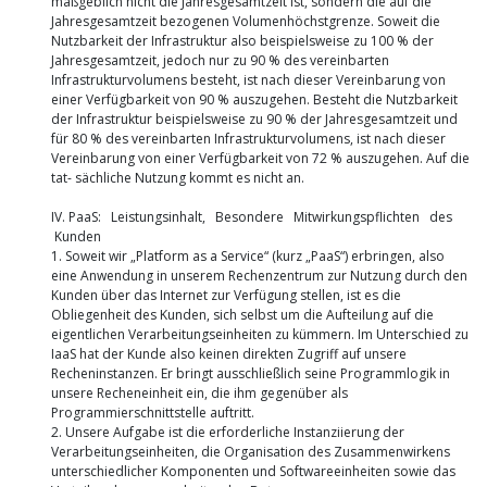
maßgeblich nicht die Jahresgesamtzeit ist, sondern die auf die
Jahresgesamtzeit bezogenen Volumenhöchstgrenze. Soweit die
Nutzbarkeit der Infrastruktur also beispielsweise zu 100 % der
Jahresgesamtzeit, jedoch nur zu 90 % des vereinbarten
Infrastrukturvolumens besteht, ist nach dieser Vereinbarung von
einer Verfügbarkeit von 90 % auszugehen. Besteht die Nutzbarkeit
der Infrastruktur beispielsweise zu 90 % der Jahresgesamtzeit und
für 80 % des vereinbarten Infrastrukturvolumens, ist nach dieser
Vereinbarung von einer Verfügbarkeit von 72 % auszugehen. Auf die
tat- sächliche Nutzung kommt es nicht an.
IV. PaaS: Leistungsinhalt, Besondere Mitwirkungspflichten des
Kunden
1. Soweit wir „Platform as a Service“ (kurz „PaaS“) erbringen, also
eine Anwendung in unserem Rechenzentrum zur Nutzung durch den
Kunden über das Internet zur Verfügung stellen, ist es die
Obliegenheit des Kunden, sich selbst um die Aufteilung auf die
eigentlichen Verarbeitungseinheiten zu kümmern. Im Unterschied zu
IaaS hat der Kunde also keinen direkten Zugriff auf unsere
Recheninstanzen. Er bringt ausschließlich seine Programmlogik in
unsere Recheneinheit ein, die ihm gegenüber als
Programmierschnittstelle auftritt.
2. Unsere Aufgabe ist die erforderliche Instanziierung der
Verarbeitungseinheiten, die Organisation des Zusammenwirkens
unterschiedlicher Komponenten und Softwareeinheiten sowie das