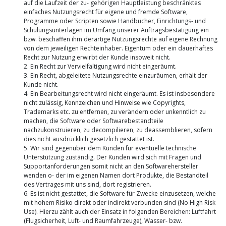
auf die Laufzeit der zu- gehörigen Hauptleistung beschränktes
einfaches Nutzungsrecht für eigene und fremde Software,
Programme oder Scripten sowie Handbücher, Einrichtungs- und
Schulungsunterlagen im Umfang unserer Auftragsbestätigung ein
bzw. beschaffen ihm derartige Nutzungsrechte auf eigene Rechnung
von dem jeweiligen Rechteinhaber. Eigentum oder ein dauerhaftes
Recht zur Nutzung erwirbt der Kunde insoweit nicht.
2. Ein Recht zur Vervielfältigung wird nicht eingeräumt.
3. Ein Recht, abgeleitete Nutzungsrechte einzuräumen, erhält der
Kunde nicht.
4. Ein Bearbeitungsrecht wird nicht eingeräumt. Es ist insbesondere
nicht zulässig, Kennzeichen und Hinweise wie Copyrights,
Trademarks etc. zu entfernen, zu verändern oder unkenntlich zu
machen, die Software oder Softwarebestandteile
nachzukonstruieren, zu decompilieren, zu deassemblieren, sofern
dies nicht ausdrücklich gesetzlich gestattet ist.
5. Wir sind gegenüber dem Kunden für eventuelle technische
Unterstützung zuständig. Der Kunden wird sich mit Fragen und
Supportanforderungen somit nicht an den Softwarehersteller
wenden o- der im eigenen Namen dort Produkte, die Bestandteil
des Vertrages mit uns sind, dort registrieren.
6. Es ist nicht gestattet, die Software für Zwecke einzusetzen, welche
mit hohem Risiko direkt oder indirekt verbunden sind (No High Risk
Use). Hierzu zählt auch der Einsatz in folgenden Bereichen: Luftfahrt
(Flugsicherheit, Luft- und Raumfahrzeuge), Wasser- bzw.