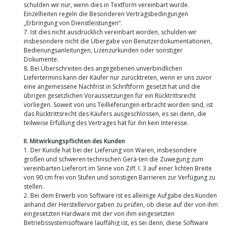
schulden wir nur, wenn dies in Textform vereinbart wurde.
Einzelheiten regeln die Besonderen Vertragsbedingungen
„Erbringung von Dienstleistungen“.
7. Ist dies nicht ausdrücklich vereinbart worden, schulden wir
insbesondere nicht die Übergabe von Benutzerdokumentationen,
Bedienungsanleitungen, Lizenzurkunden oder sonstiger
Dokumente.
8. Bei Überschreiten des angegebenen unverbindlichen
Liefertermins kann der Käufer nur zurücktreten, wenn er uns zuvor
eine angemessene Nachfrist in Schriftform gesetzt hat und die
übrigen gesetzlichen Voraussetzungen für ein Rücktrittsrecht
vorliegen. Soweit von uns Teillieferungen erbracht worden sind, ist
das Rücktrittsrecht des Käufers ausgeschlossen, es sei denn, die
teilweise Erfüllung des Vertrages hat für ihn kein Interesse.
II. Mitwirkungspflichten des Kunden
1. Der Kunde hat bei der Lieferung von Waren, insbesondere
großen und schweren technischen Gerä-ten die Zuwegung zum
vereinbarten Lieferort im Sinne von Ziff. I. 3 auf einer lichten Breite
von 90 cm frei von Stufen und sonstigen Barrieren zur Verfügung zu
stellen.
2. Bei dem Erwerb von Software ist es alleinige Aufgabe des Kunden
anhand der Herstellervorgaben zu prüfen, ob diese auf der von ihm
eingesetzten Hardware mit der von ihm eingesetzten
Betriebssystemsoftware lauffähig ist, es sei denn, diese Software