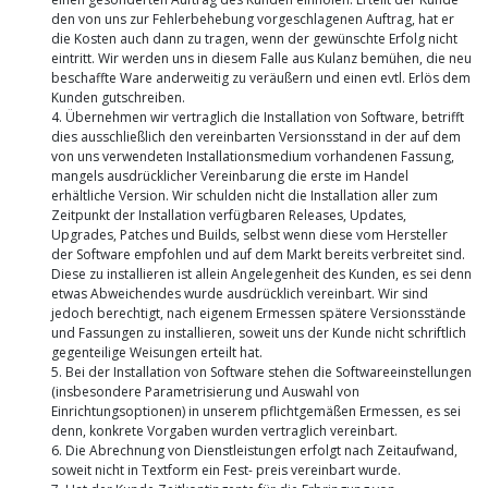
den von uns zur Fehlerbehebung vorgeschlagenen Auftrag, hat er
die Kosten auch dann zu tragen, wenn der gewünschte Erfolg nicht
eintritt. Wir werden uns in diesem Falle aus Kulanz bemühen, die neu
beschaffte Ware anderweitig zu veräußern und einen evtl. Erlös dem
Kunden gutschreiben.
4. Übernehmen wir vertraglich die Installation von Software, betrifft
dies ausschließlich den vereinbarten Versionsstand in der auf dem
von uns verwendeten Installationsmedium vorhandenen Fassung,
mangels ausdrücklicher Vereinbarung die erste im Handel
erhältliche Version. Wir schulden nicht die Installation aller zum
Zeitpunkt der Installation verfügbaren Releases, Updates,
Upgrades, Patches und Builds, selbst wenn diese vom Hersteller
der Software empfohlen und auf dem Markt bereits verbreitet sind.
Diese zu installieren ist allein Angelegenheit des Kunden, es sei denn
etwas Abweichendes wurde ausdrücklich vereinbart. Wir sind
jedoch berechtigt, nach eigenem Ermessen spätere Versionsstände
und Fassungen zu installieren, soweit uns der Kunde nicht schriftlich
gegenteilige Weisungen erteilt hat.
5. Bei der Installation von Software stehen die Softwareeinstellungen
(insbesondere Parametrisierung und Auswahl von
Einrichtungsoptionen) in unserem pflichtgemäßen Ermessen, es sei
denn, konkrete Vorgaben wurden vertraglich vereinbart.
6. Die Abrechnung von Dienstleistungen erfolgt nach Zeitaufwand,
soweit nicht in Textform ein Fest- preis vereinbart wurde.