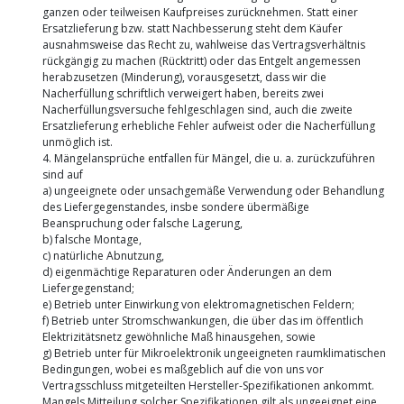
ganzen oder teilweisen Kaufpreises zurücknehmen. Statt einer
Ersatzlieferung bzw. statt Nachbesserung steht dem Käufer
ausnahmsweise das Recht zu, wahlweise das Vertragsverhältnis
rückgängig zu machen (Rücktritt) oder das Entgelt angemessen
herabzusetzen (Minderung), vorausgesetzt, dass wir die
Nacherfüllung schriftlich verweigert haben, bereits zwei
Nacherfüllungsversuche fehlgeschlagen sind, auch die zweite
Ersatzlieferung erhebliche Fehler aufweist oder die Nacherfüllung
unmöglich ist.
4. Mängelansprüche entfallen für Mängel, die u. a. zurückzuführen
sind auf
a) ungeeignete oder unsachgemäße Verwendung oder Behandlung
des Liefergegenstandes, insbe sondere übermäßige
Beanspruchung oder falsche Lagerung,
b) falsche Montage,
c) natürliche Abnutzung,
d) eigenmächtige Reparaturen oder Änderungen an dem
Liefergegenstand;
e) Betrieb unter Einwirkung von elektromagnetischen Feldern;
f) Betrieb unter Stromschwankungen, die über das im öffentlich
Elektrizitätsnetz gewöhnliche Maß hinausgehen, sowie
g) Betrieb unter für Mikroelektronik ungeeigneten raumklimatischen
Bedingungen, wobei es maßgeblich auf die von uns vor
Vertragsschluss mitgeteilten Hersteller-Spezifikationen ankommt.
Mangels Mitteilung solcher Spezifikationen gilt als ungeeignet eine