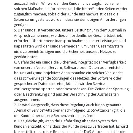
auszuschließen. Wir werden den Kunden unverzüglich von einer
solchen Maßnahme informieren und die betreffenden Seiten wieder
zugänglich machen, sobald der Kunde uns nachweist, dass die
Seiten so umgestaltet wurden, dass sie den obigen Anforderungen
genügen.
5. Der Kunde ist verpflichtet, unsere Leistung nur in dem Ausmaß in
Anspruch zu nehmen, wie dies ein ordentlicher Geschäftsbetrieb
erfordert. Übertriebene Inanspruchnahme unserer Leistungen und
Kapazitäten wird der Kunde vermeiden, um unser Gesamtsystem
nicht zu beeinträchtigen und die Sicherheit unseres Netzes zu
gewährleisten.
6. Gefährdet ein Kunde die Sicherheit, Integrität oder Verfügbarkeit
von unseren Netzen, Servern, Software oder Daten oder entsteht
bei uns aufgrund objektiver Anhaltspunkte ein solcher Ver- dacht,
dass schwerwiegende Störungen des Netzes, der Software oder
gespeicherter Daten eintreten, können wir den Service
vorübergehend sperren oder beschränken. Die Zeiten der Sperrung
oder Beschränkung sind aus der Berechnung der Ausfallzeiten
ausgenommen.
7. Es wird klargestellt, dass diese Regelung auch für so genannte
„Denial of Service“-Attacken (nach- folgend „DoS“-Attacken) gilt, die
der Kunde über unsere Rechenzentren ausführt.
8. Das gleiche gilt, wenn die Gefährdung über das System des
Kunden entsteht, ohne dass der Kunde dies zu vertreten hat. Es wird
klargestellt, dass diese Regelung auch für DoS-Attacken gilt, für die