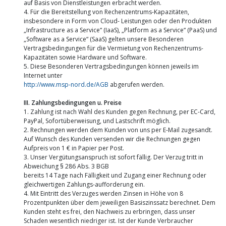
auf Basis von Dienstleistungen erbracht werden.
4. Für die Bereitstellung von Rechenzentrums-Kapazitäten,
insbesondere in Form von Cloud- Leistungen oder den Produkten
„Infrastructure as a Service“ (IaaS), „Platform as a Service“ (PaaS) und
„Software as a Service“ (SaaS) gelten unsere Besonderen
Vertragsbedingungen für die Vermietung von Rechenzentrums-
Kapazitäten sowie Hardware und Software.
5. Diese Besonderen Vertragsbedingungen können jeweils im
Internet unter
http://www.msp-nord.de/AGB
abgerufen werden.
III. Zahlungsbedingungen u. Preise
1. Zahlung ist nach Wahl des Kunden gegen Rechnung, per EC-Card,
PayPal, Sofortüberweisung, und Lastschrift möglich.
2. Rechnungen werden dem Kunden von uns per E-Mail zugesandt.
Auf Wunsch des Kunden versenden wir die Rechnungen gegen
Aufpreis von 1 € in Papier per Post.
3. Unser Vergütungsanspruch ist sofort fällig. Der Verzug tritt in
Abweichung § 286 Abs. 3 BGB
bereits 14 Tage nach Fälligkeit und Zugang einer Rechnung oder
gleichwertigen Zahlungs-aufforderung ein.
4. Mit Eintritt des Verzuges werden Zinsen in Höhe von 8
Prozentpunkten über dem jeweiligen Basiszinssatz berechnet. Dem
Kunden steht es frei, den Nachweis zu erbringen, dass unser
Schaden wesentlich niedriger ist. Ist der Kunde Verbraucher