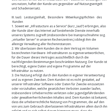
uns nutzen, haftet der Kunde uns gegenüber auf Nutzungsentgelt
und Schadensersatz.
III. IaaS: Leistungsinhalt, Besondere Mitwirkungspflichten des
Kunden
1. Soweit wir „Infrastucture as a Service“ (kurz „IaaS“) erbringen, also
der Kunde über das Internet auf bestehende Dienste innerhalb
unseres Systems zugreift (insbesondere bei Inanspruchnahme sog.
„virtueller Server“ in unseren Rechenzentren,) obliegt ihm die
alleinige Verwaltung aller Recheninstanzen.
2. Wir überlassen dem Kunden die in dem Vertrag im Volumen
bezeichneten Hardware- Infrastrukturen zu eigenverantwortlichen,
für die Dauer dieses Vertrages ausschließlich durch die
nachfolgenden Bestimmungen beschränkten Nutzung. Der Kunde ist
berechtigt, eigene Daten und eigene Programme auf der
Infrastruktur zu nutzen.
3. Die Nutzung erfolgt durch den Kunden in eigener Verantwortung
und zu eigenen Zwecken. Dem Kunden ist es nicht gestattet, auf
unserer Infrastruktur Software oder Daten für Zwecke einzusetzen
oder vorzuhalten, welche gesetzlichen Verboten zuwider laufen,
insbesondere Urheberrechte verletzen oder jugendgefährdenden
oder gewaltverherrlichenden Inhaltes sind. Dem Kunden ist bekannt,
dass die urheberrechtliche Nutzung von Programmen, die auf den
von uns zum Gebrauch überlassenen Infrastrukturen allein durch ihn
erfolgt und er sich selbst darum kümmern muss, dass die