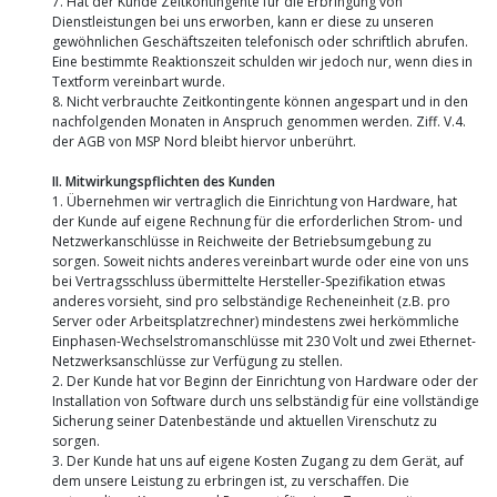
7. Hat der Kunde Zeitkontingente für die Erbringung von
Dienstleistungen bei uns erworben, kann er diese zu unseren
gewöhnlichen Geschäftszeiten telefonisch oder schriftlich abrufen.
Eine bestimmte Reaktionszeit schulden wir jedoch nur, wenn dies in
Textform vereinbart wurde.
8. Nicht verbrauchte Zeitkontingente können angespart und in den
nachfolgenden Monaten in Anspruch genommen werden. Ziff. V.4.
der AGB von MSP Nord bleibt hiervor unberührt.
II. Mitwirkungspflichten des Kunden
1. Übernehmen wir vertraglich die Einrichtung von Hardware, hat
der Kunde auf eigene Rechnung für die erforderlichen Strom- und
Netzwerkanschlüsse in Reichweite der Betriebsumgebung zu
sorgen. Soweit nichts anderes vereinbart wurde oder eine von uns
bei Vertragsschluss übermittelte Hersteller-Spezifikation etwas
anderes vorsieht, sind pro selbständige Recheneinheit (z.B. pro
Server oder Arbeitsplatzrechner) mindestens zwei herkömmliche
Einphasen-Wechselstromanschlüsse mit 230 Volt und zwei Ethernet-
Netzwerksanschlüsse zur Verfügung zu stellen.
2. Der Kunde hat vor Beginn der Einrichtung von Hardware oder der
Installation von Software durch uns selbständig für eine vollständige
Sicherung seiner Datenbestände und aktuellen Virenschutz zu
sorgen.
3. Der Kunde hat uns auf eigene Kosten Zugang zu dem Gerät, auf
dem unsere Leistung zu erbringen ist, zu verschaffen. Die