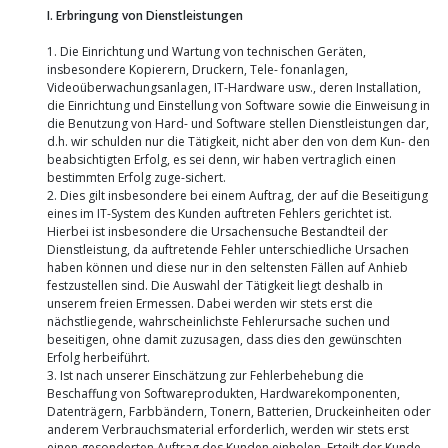
I. Erbringung von Dienstleistungen
1. Die Einrichtung und Wartung von technischen Geräten,
insbesondere Kopierern, Druckern, Tele- fonanlagen,
Videoüberwachungsanlagen, IT-Hardware usw., deren Installation,
die Einrichtung und Einstellung von Software sowie die Einweisung in
die Benutzung von Hard- und Software stellen Dienstleistungen dar,
d.h. wir schulden nur die Tätigkeit, nicht aber den von dem Kun- den
beabsichtigten Erfolg, es sei denn, wir haben vertraglich einen
bestimmten Erfolg zuge-sichert.
2. Dies gilt insbesondere bei einem Auftrag, der auf die Beseitigung
eines im IT-System des Kunden auftreten Fehlers gerichtet ist.
Hierbei ist insbesondere die Ursachensuche Bestandteil der
Dienstleistung, da auftretende Fehler unterschiedliche Ursachen
haben können und diese nur in den seltensten Fällen auf Anhieb
festzustellen sind. Die Auswahl der Tätigkeit liegt deshalb in
unserem freien Ermessen. Dabei werden wir stets erst die
nächstliegende, wahrscheinlichste Fehlerursache suchen und
beseitigen, ohne damit zuzusagen, dass dies den gewünschten
Erfolg herbeiführt.
3. Ist nach unserer Einschätzung zur Fehlerbehebung die
Beschaffung von Softwareprodukten, Hardwarekomponenten,
Datenträgern, Farbbändern, Tonern, Batterien, Druckeinheiten oder
anderem Verbrauchsmaterial erforderlich, werden wir stets erst
einen gesonderten Auftrag des Kunden einholen. Erteilt der Kunde