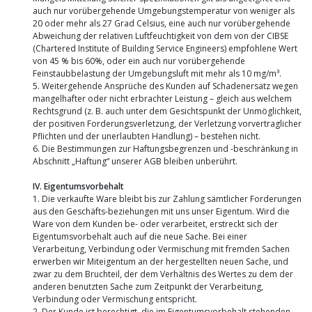
auch nur vorübergehende Umgebungstemperatur von weniger als
20 oder mehr als 27 Grad Celsius, eine auch nur vorübergehende
Abweichung der relativen Luftfeuchtigkeit von dem von der CIBSE
(Chartered Institute of Building Service Engineers) empfohlene Wert
von 45 % bis 60%, oder ein auch nur vorübergehende
Feinstaubbelastung der Umgebungsluft mit mehr als 10 mg/m³.
5. Weitergehende Ansprüche des Kunden auf Schadenersatz wegen
mangelhafter oder nicht erbrachter Leistung – gleich aus welchem
Rechtsgrund (z. B. auch unter dem Gesichtspunkt der Unmöglichkeit,
der positiven Forderungsverletzung, der Verletzung vorvertraglicher
Pflichten und der unerlaubten Handlung) – bestehen nicht.
6. Die Bestimmungen zur Haftungsbegrenzen und -beschränkung in
Abschnitt „Haftung“ unserer AGB bleiben unberührt.
IV. Eigentumsvorbehalt
1. Die verkaufte Ware bleibt bis zur Zahlung sämtlicher Forderungen
aus den Geschäfts-beziehungen mit uns unser Eigentum. Wird die
Ware von dem Kunden be- oder verarbeitet, erstreckt sich der
Eigentumsvorbehalt auch auf die neue Sache. Bei einer
Verarbeitung, Verbindung oder Vermischung mit fremden Sachen
erwerben wir Miteigentum an der hergestellten neuen Sache, und
zwar zu dem Bruchteil, der dem Verhältnis des Wertes zu dem der
anderen benutzten Sache zum Zeitpunkt der Verarbeitung,
Verbindung oder Vermischung entspricht.
2. Der Kunde ist berechtigt, die im Eigentumsvorbehalt stehenden