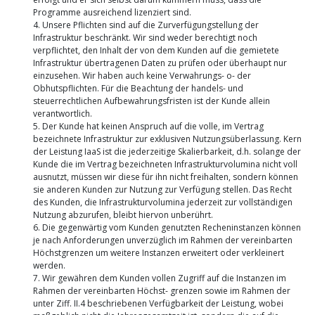
Programme ausreichend lizenziert sind.
4. Unsere Pflichten sind auf die Zurverfügungstellung der
Infrastruktur beschränkt. Wir sind weder berechtigt noch
verpflichtet, den Inhalt der von dem Kunden auf die gemietete
Infrastruktur übertragenen Daten zu prüfen oder überhaupt nur
einzusehen. Wir haben auch keine Verwahrungs- o- der
Obhutspflichten. Für die Beachtung der handels- und
steuerrechtlichen Aufbewahrungsfristen ist der Kunde allein
verantwortlich.
5. Der Kunde hat keinen Anspruch auf die volle, im Vertrag
bezeichnete Infrastruktur zur exklusiven Nutzungsüberlassung. Kern
der Leistung IaaS ist die jederzeitige Skalierbarkeit, d.h. solange der
Kunde die im Vertrag bezeichneten Infrastrukturvolumina nicht voll
ausnutzt, müssen wir diese für ihn nicht freihalten, sondern können
sie anderen Kunden zur Nutzung zur Verfügung stellen. Das Recht
des Kunden, die Infrastrukturvolumina jederzeit zur vollständigen
Nutzung abzurufen, bleibt hiervon unberührt.
6. Die gegenwärtig vom Kunden genutzten Recheninstanzen können
je nach Anforderungen unverzüglich im Rahmen der vereinbarten
Höchstgrenzen um weitere Instanzen erweitert oder verkleinert
werden.
7. Wir gewähren dem Kunden vollen Zugriff auf die Instanzen im
Rahmen der vereinbarten Höchst- grenzen sowie im Rahmen der
unter Ziff. II.4 beschriebenen Verfügbarkeit der Leistung, wobei