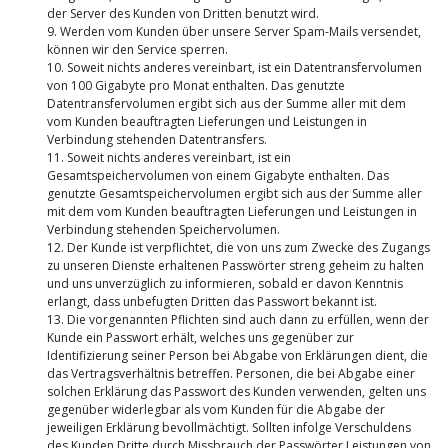
der Server des Kunden von Dritten benutzt wird.
9. Werden vom Kunden über unsere Server Spam-Mails versendet,
können wir den Service sperren.
10. Soweit nichts anderes vereinbart, ist ein Datentransfervolumen
von 100 Gigabyte pro Monat enthalten. Das genutzte
Datentransfervolumen ergibt sich aus der Summe aller mit dem
vom Kunden beauftragten Lieferungen und Leistungen in
Verbindung stehenden Datentransfers.
11. Soweit nichts anderes vereinbart, ist ein
Gesamtspeichervolumen von einem Gigabyte enthalten. Das
genutzte Gesamtspeichervolumen ergibt sich aus der Summe aller
mit dem vom Kunden beauftragten Lieferungen und Leistungen in
Verbindung stehenden Speichervolumen.
12. Der Kunde ist verpflichtet, die von uns zum Zwecke des Zugangs
zu unseren Dienste erhaltenen Passwörter streng geheim zu halten
und uns unverzüglich zu informieren, sobald er davon Kenntnis
erlangt, dass unbefugten Dritten das Passwort bekannt ist.
13. Die vorgenannten Pflichten sind auch dann zu erfüllen, wenn der
Kunde ein Passwort erhält, welches uns gegenüber zur
Identifizierung seiner Person bei Abgabe von Erklärungen dient, die
das Vertragsverhältnis betreffen. Personen, die bei Abgabe einer
solchen Erklärung das Passwort des Kunden verwenden, gelten uns
gegenüber widerlegbar als vom Kunden für die Abgabe der
jeweiligen Erklärung bevollmächtigt. Sollten infolge Verschuldens
des Kunden Dritte durch Missbrauch der Passwörter Leistungen von