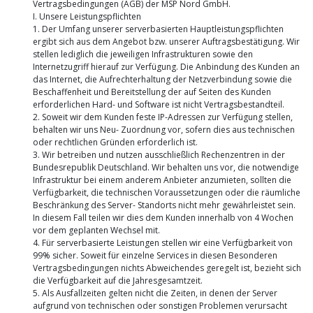
Vertragsbedingungen (AGB) der MSP Nord GmbH.
I. Unsere Leistungspflichten
1. Der Umfang unserer serverbasierten Hauptleistungspflichten
ergibt sich aus dem Angebot bzw. unserer Auftragsbestätigung. Wir
stellen lediglich die jeweiligen Infrastrukturen sowie den
Internetzugriff hierauf zur Verfügung. Die Anbindung des Kunden an
das Internet, die Aufrechterhaltung der Netzverbindung sowie die
Beschaffenheit und Bereitstellung der auf Seiten des Kunden
erforderlichen Hard- und Software ist nicht Vertragsbestandteil.
2. Soweit wir dem Kunden feste IP-Adressen zur Verfügung stellen,
behalten wir uns Neu- Zuordnung vor, sofern dies aus technischen
oder rechtlichen Gründen erforderlich ist.
3. Wir betreiben und nutzen ausschließlich Rechenzentren in der
Bundesrepublik Deutschland. Wir behalten uns vor, die notwendige
Infrastruktur bei einem anderem Anbieter anzumieten, sollten die
Verfügbarkeit, die technischen Voraussetzungen oder die räumliche
Beschränkung des Server- Standorts nicht mehr gewährleistet sein.
In diesem Fall teilen wir dies dem Kunden innerhalb von 4 Wochen
vor dem geplanten Wechsel mit.
4. Für serverbasierte Leistungen stellen wir eine Verfügbarkeit von
99% sicher. Soweit für einzelne Services in diesen Besonderen
Vertragsbedingungen nichts Abweichendes geregelt ist, bezieht sich
die Verfügbarkeit auf die Jahresgesamtzeit.
5. Als Ausfallzeiten gelten nicht die Zeiten, in denen der Server
aufgrund von technischen oder sonstigen Problemen verursacht