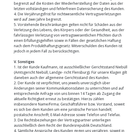
begrenzt auf die Kosten der Wiederherstellung der Daten aus der
letzten vollständigen und fehlerfreien Datensicherung des Kunden.
4. Die Verjährungsfrist für nichtwesentliche Vertragsverletzungen
wird auf zwei Jahre begrenzt.
5. Vorstehende Beschränkungen gelten nicht für Schäden aus der
Verletzung des Lebens, des Körpers oder der Gesundheit, aus der
fahrlässigen Verletzung von vertragswesentlichen Pflichten durch
einen Erfüllungsgehilfen sowie in Fällen der gesetzlichen Haftung
nach dem Produkthaftungsgesetz. Mitverschulden des Kunden ist
jedoch in jedem Fall zu berücksichtigen.
V. Sonstiges
1. Ist der Kunde Kaufmann, ist ausschließlicher Gerichtsstand Niebüll
(Amtsgericht Niebüll, Landge- richt Flensburg). Für unsere Klagen gilt
daneben auch der allgemeine Gerichtsstand des Kunden.
2. Der Kunde ist verpflichtet, uns jeweils unverzüglich über
Änderungen seiner Kommunikationsdaten zu unterrichten und auf
entsprechende Anfrage von uns binnen 14 Tagen ab Zugang die
aktuelle Richtigkeit erneut zu bestätigen. Hierzu zählen
insbesondere Name/Firma; Geschäftsführer bzw. Vorstand, soweit
es sich bei dem Kunden um eine juristische Person handelt;
postalische Anschrift; E-Mail-Adresse sowie Telefon und Telefax.
3. Die Rechtsbeziehungen der Vertragspartner unterliegen
ausschließlich dem Recht der Bundesrepublik Deutschland.
4. Sämtliche Ansprüche des Kunden gegen uns verjähren, soweit in