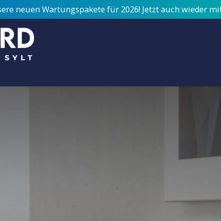
sere neuen Wartungspakete für 2026! Jetzt auch wieder m
Über uns
Jobs
Support
Kontakt / Termin
Service