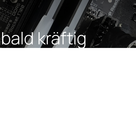
ald kräftig
estieren Sinn