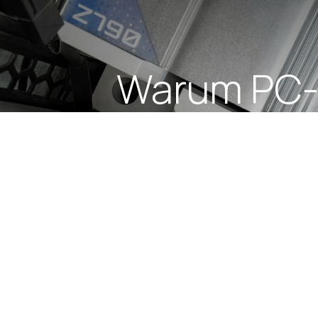
Warum PC- 
steigen – un