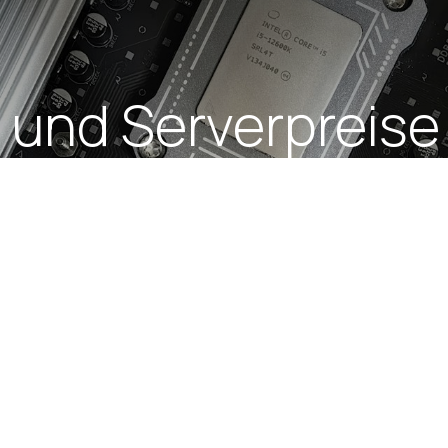
und Serverpreise b
d warum jetzt Inv
macht